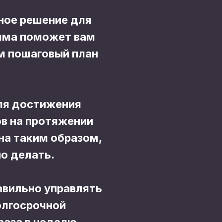
ное решение для
амма поможет вам
ам пошаговый план
ля достижения
в на протяжении
на таким образом,
но делать.
авильно управлять
олгосрочной