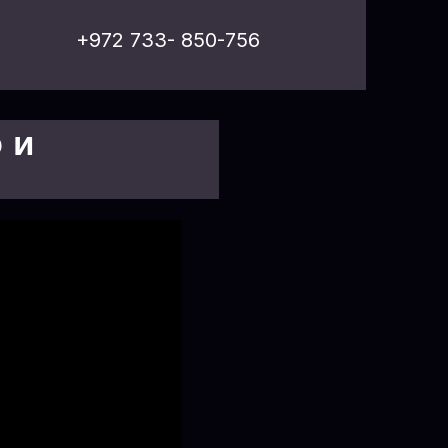
+972 733- 850-756
 и