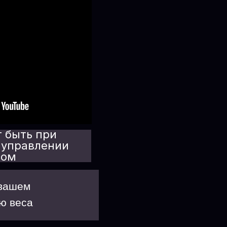
 быть при
 управлении
сом
 вашем
ю веса