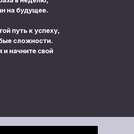
раза в неделю,
ан на будущее.
ой путь к успеху,
бые сложности.
 и начните свой