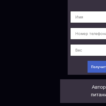
Получит
Автор
питан