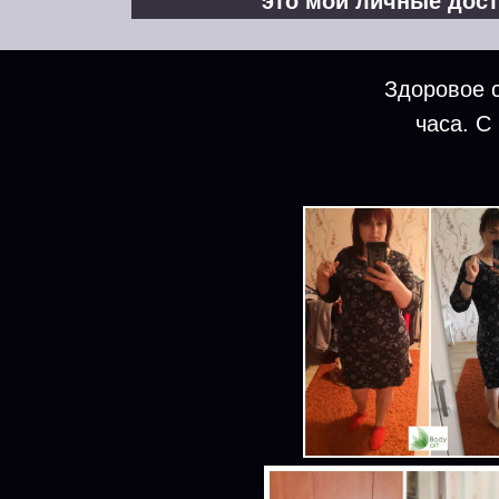
это мои личные дос
Здоровое с
часа. С